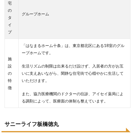
宅
の
グループホーム
タ
イ
プ
「はなまるホーム十条」は、東京都北区にある18室のグル
ープホームです。
施
設
生活リズムの制限は出来るだけ設けず、入居者の方がお互
の
いに支えあいながら、閑静な住宅街で心穏やかに生活して
特
いただけます。
徴
また、協力医療機関のドクターの往診、アイセイ薬局によ
る調剤によって、医療面の体制も整えています。
サニーライフ板橋徳丸