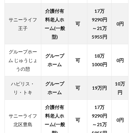
介護付有
17万
サニーライフ
料老人ホ
9290円
可
0円
王子
ーム(一般
～21万
型)
5955円
グループホー
グループ
18万
ム じゅうじょ
可
0円
ホーム
1000円
うの憩
ハビリス・
グループ
10万
可
19万円
リ・トキ
ホーム
円
介護付有
17万
サニーライフ
料老人ホ
9290円
可
0円
北区豊島
ーム(一般
～21万
型)
5955円