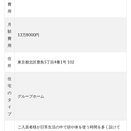
費
用
月
額
13万8000円
費
用
住
東京都北区豊島5丁目4番1号 102
所
住
宅
の
グループホーム
タ
イ
プ
ご入居者様が日常生活の中で頭や体を使う時間を多く設けて