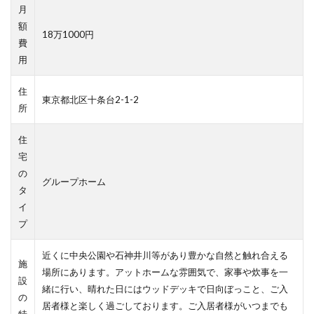
月
額
18万1000円
費
用
住
東京都北区十条台2-1-2
所
住
宅
の
グループホーム
タ
イ
プ
近くに中央公園や石神井川等があり豊かな自然と触れ合える
施
場所にあります。アットホームな雰囲気で、家事や炊事を一
設
緒に行い、晴れた日にはウッドデッキで日向ぼっこと、ご入
の
居者様と楽しく過ごしております。ご入居者様がいつまでも