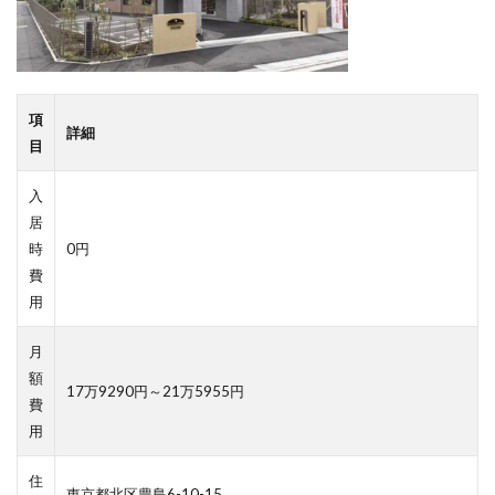
項
詳細
目
入
居
時
0円
費
用
月
額
17万9290円～21万5955円
費
用
住
東京都北区豊島6-10-15