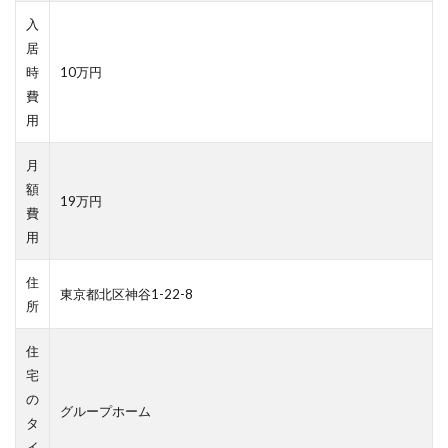
入
居
時
10万円
費
用
月
額
19万円
費
用
住
東京都北区神谷1-22-8
所
住
宅
の
グループホーム
タ
イ