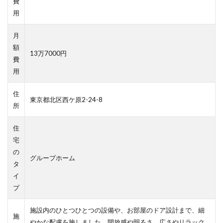
費
用
月
額
13万7000円
費
用
住
東京都北区西ケ原2-24-8
所
住
宅
の
グループホーム
タ
イ
プ
施設内のひとつひとつの設備や、お部屋のドア設計まで、細
施
やかな配慮を施しました。開放感や明るさ、広さやリラック