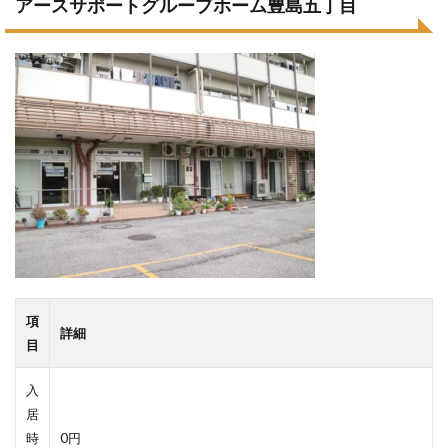
アースサポートグループホーム豊島五丁目
項
詳細
目
入
居
時
0円