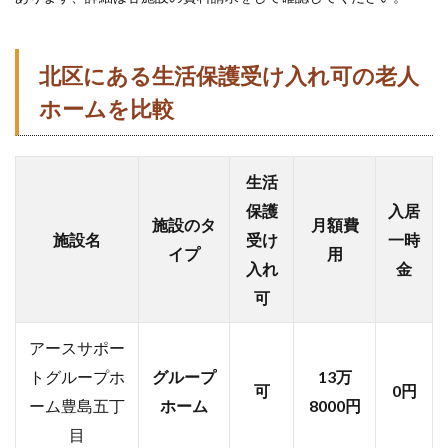
北区
にある生活保護受け入れ可の老人
ホームを比較
生活
保護
入居
施設のタ
月額費
施設名
受け
一時
イプ
用
入れ
金
可
アースサポー
トグループホ
グループ
13万
可
0円
ーム豊島五丁
ホーム
8000円
目