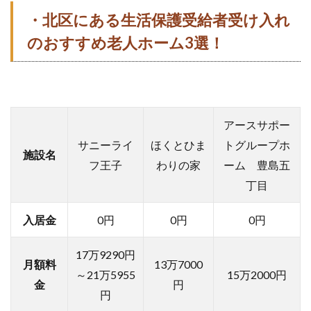
・北区
にある生活保護受給者受け入れ
のおすすめ老人ホーム3選！
アースサポー
サニーライ
ほくとひま
トグループホ
施設名
フ王子
わりの家
ーム 豊島五
丁目
入居金
0円
0円
0円
17万9290円
月額料
13万7000
～21万5955
15万2000円
金
円
円