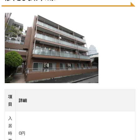
項
詳細
目
入
居
時
0円