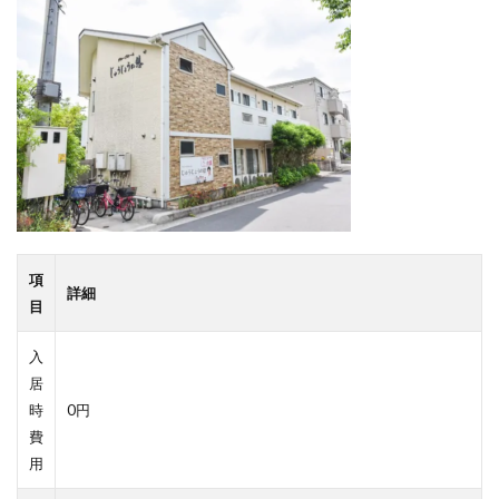
項
詳細
目
入
居
時
0円
費
用