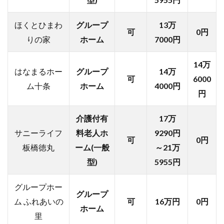
ほくとひまわ
グループ
13万
可
0円
りの家
ホーム
7000円
14万
はなまるホー
グループ
14万
可
6000
ム十条
ホーム
4000円
円
介護付有
17万
サニーライフ
料老人ホ
9290円
可
0円
板橋徳丸
ーム(一般
～21万
型)
5955円
グループホー
グループ
ム ふれあいの
可
16万円
0円
ホーム
里