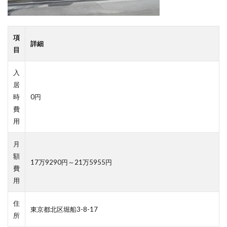
項
詳細
目
入
居
時
0円
費
用
月
額
17万9290円～21万5955円
費
用
住
東京都北区堀船3-8-17
所