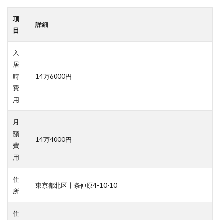
項
詳細
目
入
居
時
14万6000円
費
用
月
額
14万4000円
費
用
住
東京都北区十条仲原4-10-10
所
住