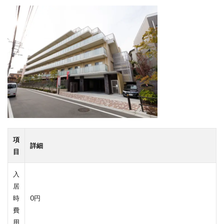
項
詳細
目
入
居
時
0円
費
用