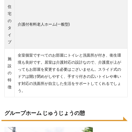
住
宅
の
介護付有料老人ホーム(一般型)
タ
イ
プ
全室個室ですべてのお部屋にトイレと洗面所が付き、衛生環
施
境も良好です。居室は介護対応の設計なので、介護度が上が
設
ってもお部屋を変更する必要はございません。スライド式の
の
ドアは開け閉めがしやすく、手すり付きの広いトイレや車い
特
す対応の洗面所が自立した生活をサポートしてくれるでしょ
徴
う。
グループホーム じゅうじょうの憩